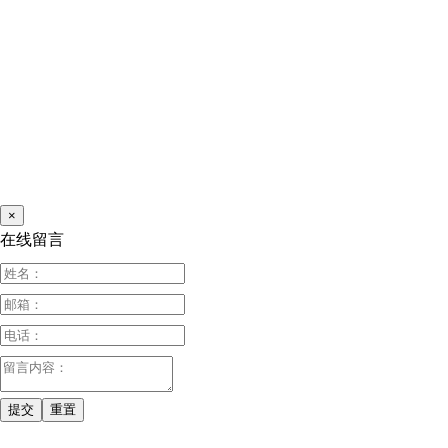
×
在线留言
提交
重置