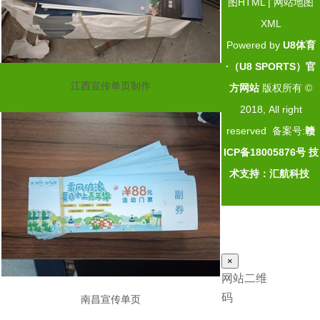
图HTML
|
网站地图
XML
Powered by
U8体育
·（U8 SPORTS）官
江西宣传单页制作
方网站
版权所有 ©
2018, All right
reserved 备案号:
赣
ICP备18005876号
技
术支持：汇航科技
×
网站二维
码
南昌宣传单页