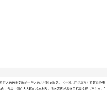
实行人民民主专政的
中华人民共和国
执政党。《
中国共产党章程
》将其自身表
方向，代表中国广大人民的根本利益。党的高理想和终目标是实现共产主义。”