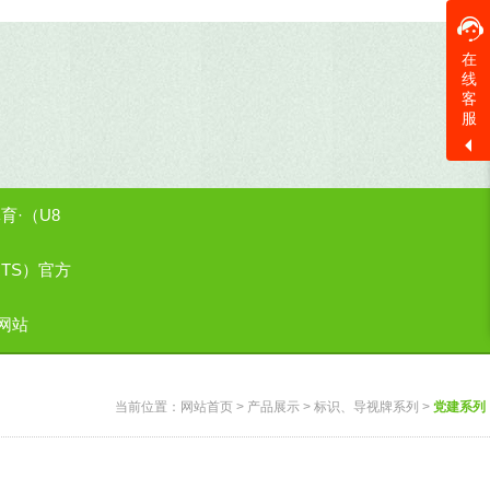
在
线
客
服
育·（U8
RTS）官方
网站
当前位置：
网站首页
>
产品展示
>
标识、导视牌系列
>
党建系列